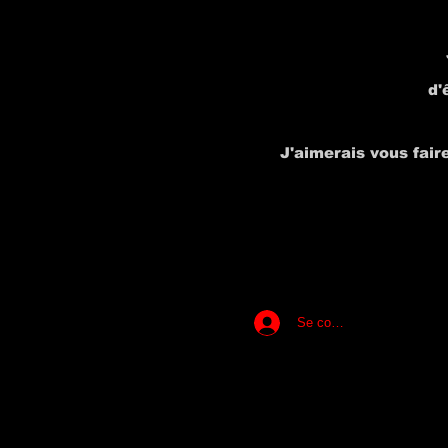
d'
J'aimerais vous fair
Se connecter