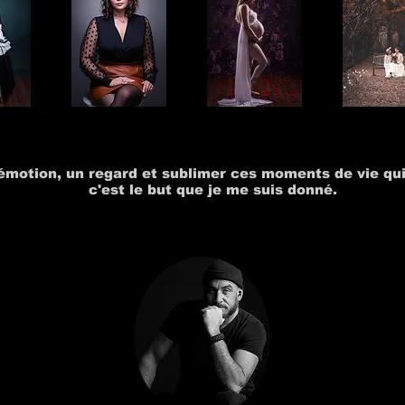
 émotion, un regard et sublimer ces moments de vie qui
c'est le but que je me suis donné.