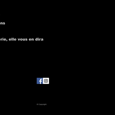
,
ons
rie, elle vous en dira
© Copyright